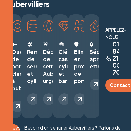
A
u
b
e
r
v
i
l
l
i
e
r
s
APPELEZ-
NOUS
01
🔑
🛠️
🚨
🧰
🛡️
🔒
84
Ouverture
Remplacement
Dépannage
Clé
Blindage
Sécurisation
21
de
de
de
cassée,
et
après
05
porte
serrure
serrurerie
cylindre
protection
effraction
70
claquée
et
Aubervilliers
et
de
à
cylindre
urgent
barillet
porte
Contact
Aubervilliers
Devis
Besoin d’un serrurier Aubervilliers ? Parlons de