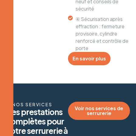
neuf et conseils de
sécurité
④ Sécurisation après
effraction : fermeture
provisoire, cylindre
renforcé et contrôle de
porte
En savoir plus
NOS SERVICES
Voir nos services de
D
e
s
p
r
e
s
t
a
t
i
o
n
s
serrurerie
c
o
m
p
l
è
t
e
s
p
o
u
r
v
o
t
r
e
s
e
r
r
u
r
e
r
i
e
à