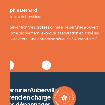
Karim Lemoine
Client à Aubervilliers
le : le serrurier a ouvert
"Intervention très professionnelle :
a réparation et laissé les
la porte proprement, expliqué la ré
sérieuse à Aubervilliers."
lieux en ordre. Une entreprise série
Contact * Contact * Contact * Contact *
SerrurierAubervilliers.fr
prend en charge
vos dépannages,