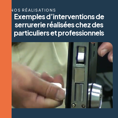
NOS RÉALISATIONS
E
x
e
m
p
l
e
s
d
’
i
n
t
e
r
v
e
n
t
i
o
n
s
d
e
s
e
r
r
u
r
e
r
i
e
r
é
a
l
i
s
é
e
s
c
h
e
z
d
e
s
p
a
r
t
i
c
u
l
i
e
r
s
e
t
p
r
o
f
e
s
s
i
o
n
n
e
l
s