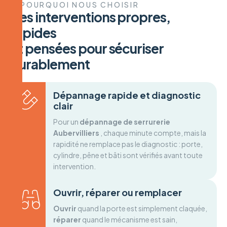
POURQUOI NOUS CHOISIR
D
e
s
i
n
t
e
r
v
e
n
t
i
o
n
s
p
r
o
p
r
e
s
,
r
a
p
i
d
e
s
e
t
p
e
n
s
é
e
s
p
o
u
r
s
é
c
u
r
i
s
e
r
d
u
r
a
b
l
e
m
e
n
t
Dépannage rapide et diagnostic
clair
Pour un
dépannage de serrurerie
Aubervilliers
, chaque minute compte, mais la
rapidité ne remplace pas le diagnostic : porte,
cylindre, pêne et bâti sont vérifiés avant toute
intervention.
Ouvrir, réparer ou remplacer
Ouvrir
quand la porte est simplement claquée,
réparer
quand le mécanisme est sain,