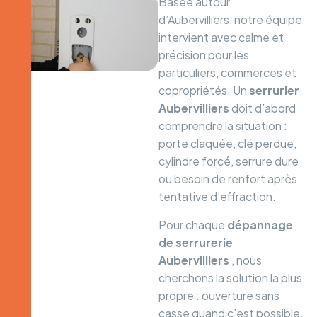
Basée autour
d’Aubervilliers, notre équipe
intervient avec calme et
précision pour les
particuliers, commerces et
copropriétés. Un
serrurier
Aubervilliers
doit d’abord
comprendre la situation :
porte claquée, clé perdue,
cylindre forcé, serrure dure
ou besoin de renfort après
tentative d’effraction.
Pour chaque
dépannage
de serrurerie
Aubervilliers
, nous
cherchons la solution la plus
propre : ouverture sans
casse quand c’est possible,