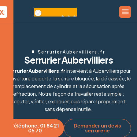
X
SerrurierAubervilliers.fr
S
e
r
r
u
r
i
e
r
A
u
b
e
r
v
i
l
l
i
e
r
s
SerrurierAubervilliers.fr
intervient à Aubervilliers pour
l’ouverture de porte, la serrure bloquée, la clé cassée, le
remplacement de cylindre et la sécurisation après
effraction. Notre façon de travailler reste simple :
écouter, vérifier, expliquer, puis réparer proprement,
sans dépense inutile.
Téléphone: 01 84 21
Demander un devis
05 70
serrurerie