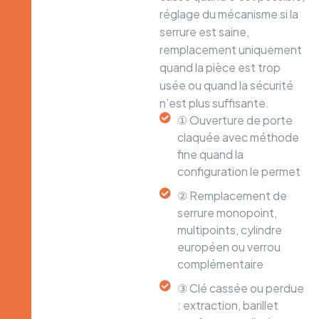
réglage du mécanisme si la
serrure est saine,
remplacement uniquement
quand la pièce est trop
usée ou quand la sécurité
n’est plus suffisante.
① Ouverture de porte
claquée avec méthode
fine quand la
configuration le permet
② Remplacement de
serrure monopoint,
multipoints, cylindre
européen ou verrou
complémentaire
③ Clé cassée ou perdue
: extraction, barillet