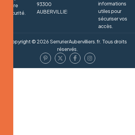
informations
93300
votre
utiles pour
AUBERVILLIERS
sécurité.
sécuriser vos
accès.
Copyright © 2026 SerrurierAubervilliers.fr. Tous droits
réservés.