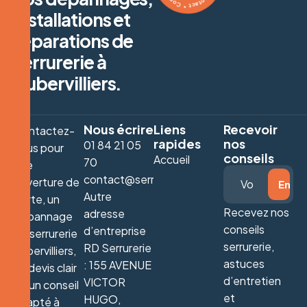
installations et
réparations de
serrurerie à
Aubervilliers.
Nous écrire
Liens
Recevoir
Contactez-
rapides
nos
01 84 21 05
nous pour
conseils
Accueil
70
une
contact@serrurieraubervilliers.fr
ouverture de
Autre
porte, un
Recevez nos
adresse
dépannage
conseils
d’entreprise
de serrurerie
serrurerie,
RD Serrurerie
Aubervilliers,
astuces
: 155 AVENUE
un devis clair
d’entretien
VICTOR
ou un conseil
et
HUGO,
adapté à