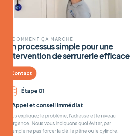
COMMENT ÇA MARCHE
U
n
p
r
o
c
e
s
s
u
s
s
i
m
p
l
e
p
o
u
r
u
n
e
i
n
t
e
r
v
e
n
t
i
o
n
d
e
s
e
r
r
u
r
e
r
i
e
e
f
f
i
c
a
c
e
Contact
Étape 01
① Appel et conseil immédiat
Vous expliquez le problème, l’adresse et le niveau
d’urgence. Nous vous indiquons quoi éviter, par
exemple ne pas forcer la clé, le pêne ou le cylindre.