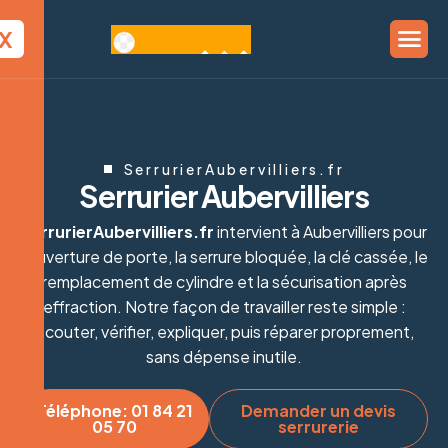
X
SerrurierAubervilliers.fr
S
e
r
r
u
r
i
e
r
A
u
b
e
r
v
i
l
l
i
e
r
s
SerrurierAubervilliers.fr
intervient à Aubervilliers pour
l’ouverture de porte, la serrure bloquée, la clé cassée, le
remplacement de cylindre et la sécurisation après
effraction. Notre façon de travailler reste simple :
écouter, vérifier, expliquer, puis réparer proprement,
sans dépense inutile.
Téléphone: 01 84 21
Demander un devis
05 70
serrurerie