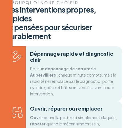
POURQUOI NOUS CHOISIR
D
e
s
i
n
t
e
r
v
e
n
t
i
o
n
s
p
r
o
p
r
e
s
,
r
a
p
i
d
e
s
e
t
p
e
n
s
é
e
s
p
o
u
r
s
é
c
u
r
i
s
e
r
d
u
r
a
b
l
e
m
e
n
t
Dépannage rapide et diagnostic
clair
Pour un
dépannage de serrurerie
Aubervilliers
, chaque minute compte, mais la
rapidité ne remplace pas le diagnostic : porte,
cylindre, pêne et bâti sont vérifiés avant toute
intervention.
Ouvrir, réparer ou remplacer
Ouvrir
quand la porte est simplement claquée,
réparer
quand le mécanisme est sain,