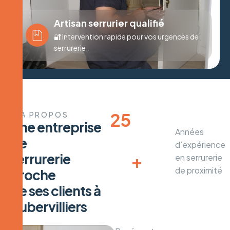
Artisan serrurier qualifié
🔐 Intervention rapide pour vos urgences de
serrurerie.
25
À PROPOS
U
n
e
e
n
t
r
e
p
r
i
s
e
Années
d
e
d’expérience
+

s
e
r
r
u
r
e
r
i
e
en serrurerie
de proximité
p
r
o
c
h
e
d
e
s
e
s
c
l
i
e
n
t
s
à
A
u
b
e
r
v
i
l
l
i
e
r
s