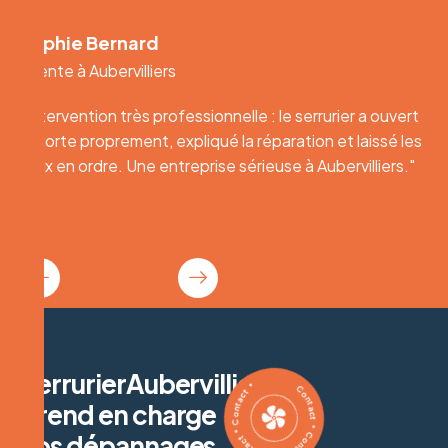
rd
Karim Lemoine
lliers
Client à Aubervilliers
s professionnelle : le serrurier a ouvert
"Intervention très pr
ent, expliqué la réparation et laissé les
la porte proprement, 
ne entreprise sérieuse à Aubervilliers."
lieux en ordre. Une e
Contact * Contact * Contact * Contact *
SerrurierAubervilliers.fr
prend en charge
vos dépannages,