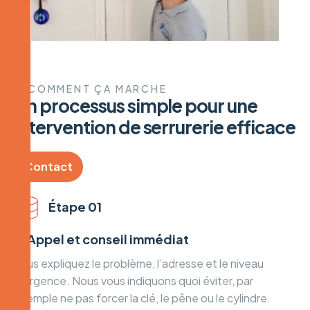
COMMENT ÇA MARCHE
U
n
p
r
o
c
e
s
s
u
s
s
i
m
p
l
e
p
o
u
r
u
n
e
i
n
t
e
r
v
e
n
t
i
o
n
d
e
s
e
r
r
u
r
e
r
i
e
e
f
f
i
c
a
c
e
Contact
Étape 01
① Appel et conseil immédiat
Vous expliquez le problème, l’adresse et le niveau
d’urgence. Nous vous indiquons quoi éviter, par
exemple ne pas forcer la clé, le pêne ou le cylindre.