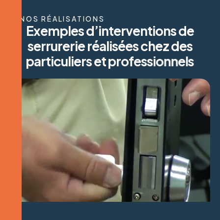
NOS RÉALISATIONS
E
x
e
m
p
l
e
s
d
’
i
n
t
e
r
v
e
n
t
i
o
n
s
d
e
s
e
r
r
u
r
e
r
i
e
r
é
a
l
i
s
é
e
s
c
h
e
z
d
e
s
p
a
r
t
i
c
u
l
i
e
r
s
e
t
p
r
o
f
e
s
s
i
o
n
n
e
l
s