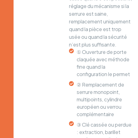
réglage du mécanisme si la
serrure est saine,
remplacement uniquement
quand la pièce est trop
usée ou quand la sécurité
n’est plus suffisante.
① Ouverture de porte
claquée avec méthode
fine quand la
configuration le permet
② Remplacement de
serrure monopoint,
multipoints, cylindre
européen ou verrou
complémentaire
③ Clé cassée ou perdue
: extraction, barillet