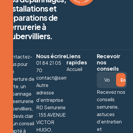
installations et
réparations de
serrurerie à
Aubervilliers.
Nous écrire
Liens
Recevoir
Contactez-
rapides
nos
01 84 21 05
nous pour
conseils
Accueil
70
une
contact@serrurieraubervilliers.fr
ouverture de
Autre
porte, un
Recevez nos
adresse
dépannage
conseils
d’entreprise
de serrurerie
serrurerie,
RD Serrurerie
Aubervilliers,
astuces
: 155 AVENUE
un devis clair
d’entretien
VICTOR
ou un conseil
et
HUGO,
adapté à