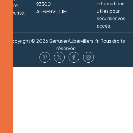
informations
93300
votre
utiles pour
AUBERVILLIERS
sécurité.
sécuriser vos
accès.
Copyright © 2026 SerrurierAubervilliers.fr. Tous droits
réservés.