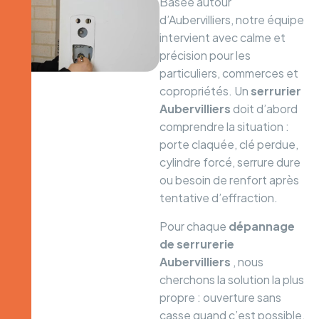
Basée autour
d’Aubervilliers, notre équipe
intervient avec calme et
précision pour les
particuliers, commerces et
copropriétés. Un
serrurier
Aubervilliers
doit d’abord
comprendre la situation :
porte claquée, clé perdue,
cylindre forcé, serrure dure
ou besoin de renfort après
tentative d’effraction.
Pour chaque
dépannage
de serrurerie
Aubervilliers
, nous
cherchons la solution la plus
propre : ouverture sans
casse quand c’est possible,