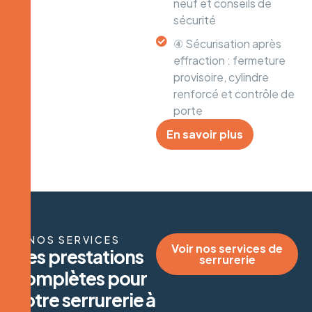
neuf et conseils de
sécurité
④ Sécurisation après
effraction : fermeture
provisoire, cylindre
renforcé et contrôle de
porte
En savoir plus
NOS SERVICES
Voir nos services de
D
e
s
p
r
e
s
t
a
t
i
o
n
s
serrurerie
c
o
m
p
l
è
t
e
s
p
o
u
r
v
o
t
r
e
s
e
r
r
u
r
e
r
i
e
à