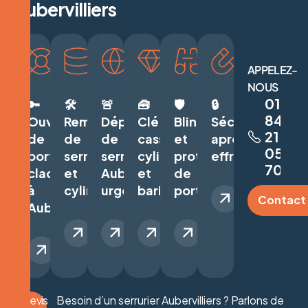
A
u
b
e
r
v
i
l
l
i
e
r
s
APPELEZ-
NOUS
01
🔑
🛠️
🚨
🧰
🛡️
🔒
84
Ouverture
Remplacement
Dépannage
Clé
Blindage
Sécurisation
21
de
de
de
cassée,
et
après
05
porte
serrure
serrurerie
cylindre
protection
effraction
70
claquée
et
Aubervilliers
et
de
à
cylindre
urgent
barillet
porte
Contact
Aubervilliers
Devis
Besoin d’un serrurier Aubervilliers ? Parlons de